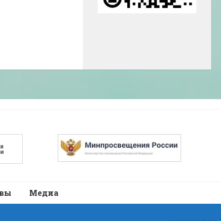
авы
Медиа