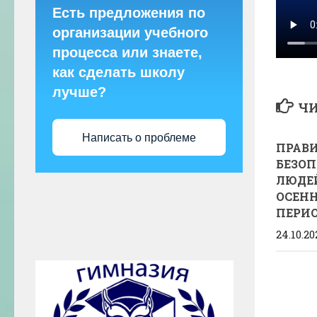
Есть предложения по
организации учебного
процесса или знаете,
как сделать школу
лучше?
ЧИ
Написать о проблеме
ПРАВ
БЕЗО
ЛЮДЕЙ
ОСЕН
ПЕРИ
24.10.20