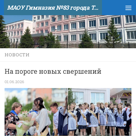
МАОУ Гимназия №83 города Тюмени
Skip to content
НОВОСТИ
На пороге новых свершений
01.06.2026