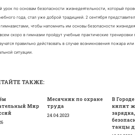
й урок по основам безопасности жизнедеятельности, который пров
чебного года, стал уже доброй традицией. 2 сентября представите
 гимназистами, чтобы напомнить им основы безопасности жизнедея
всем скоро в гимназии пройдут учебные практические тренировки п
аучатся правильно действовать в случае возникновения пожара ил
льной ситуации.
ТАЙТЕ ТАКЖЕ:
ём
Месячник по охране
В Город
ательный Мир
труда
кипит ж
ссий
зарядка,
24.04.2023
безопас
26
танцы д