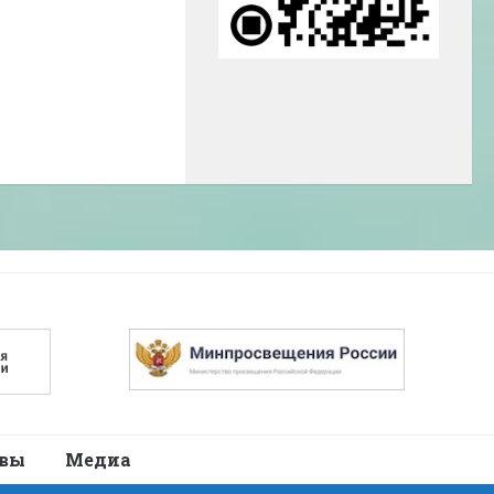
авы
Медиа