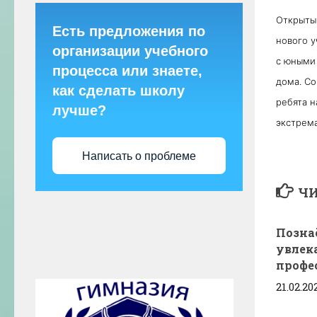
Открыты
Есть предложения по
нового у
организации учебного
с юными
процесса или знаете,
дома. Со
как сделать школу
ребята н
лучше?
экстрема
Написать о проблеме
ЧИ
Позна
увлек
профе
21.02.20