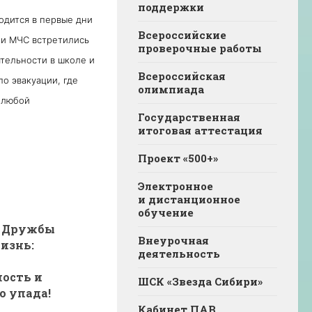
поддержки
одится в первые дни
Всероссийские
ли МЧС встретились
проверочные работы
тельности в школе и
Всероссийская
о эвакуации, где
олимпиада
и любой
Государственная
итоговая аттестация
Проект «500+»
Электронное
и дистанционное
обучение
е Дружбы
Внеурочная
изнь:
деятельность
ность и
ШСК «Звезда Сибири»
о упада!
Кабинет ПАВ