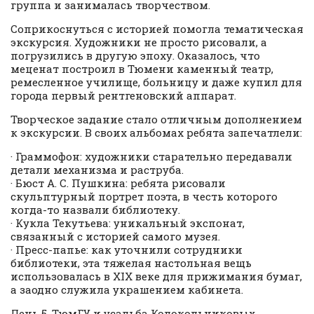
группа и занималась творчеством.
Соприкоснуться с историей помогла тематическая
экскурсия. Художники не просто рисовали, а
погрузились в другую эпоху. Оказалось, что
меценат построил в Тюмени каменный театр,
ремесленное училище, больницу и даже купил для
города первый рентгеновский аппарат.
Творческое задание стало отличным дополнением
к экскурсии. В своих альбомах ребята запечатлели:
· Граммофон: художники старательно передавали
детали механизма и раструба.
· Бюст А. С. Пушкина: ребята рисовали
скульптурный портрет поэта, в честь которого
когда-то назвали библиотеку.
· Кукла Текутьева: уникальный экспонат,
связанный с историей самого музея.
· Пресс-папье: как уточнили сотрудники
библиотеки, эта тяжелая настольная вещь
использовалась в XIX веке для прижимания бумаг,
а заодно служила украшением кабинета.
День 5. ТюмГУ и усадьба Колокольниковых