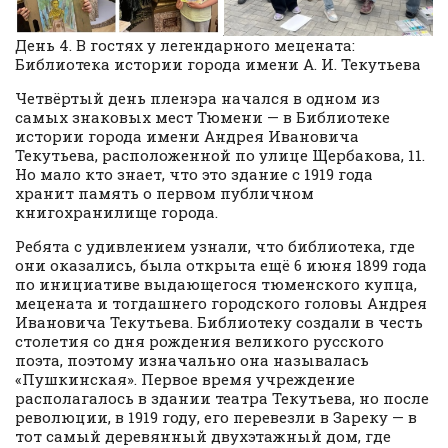
День 4. В гостях у легендарного мецената:
Библиотека истории города имени А. И. Текутьева
Четвёртый день пленэра начался в одном из
самых знаковых мест Тюмени — в Библиотеке
истории города имени Андрея Ивановича
Текутьева, расположенной по улице Щербакова, 11.
Но мало кто знает, что это здание с 1919 года
хранит память о первом публичном
книгохранилище города.
Ребята с удивлением узнали, что библиотека, где
они оказались, была открыта ещё 6 июня 1899 года
по инициативе выдающегося тюменского купца,
мецената и тогдашнего городского головы Андрея
Ивановича Текутьева. Библиотеку создали в честь
столетия со дня рождения великого русского
поэта, поэтому изначально она называлась
«Пушкинская». Первое время учреждение
располагалось в здании театра Текутьева, но после
революции, в 1919 году, его перевезли в Зареку — в
тот самый деревянный двухэтажный дом, где