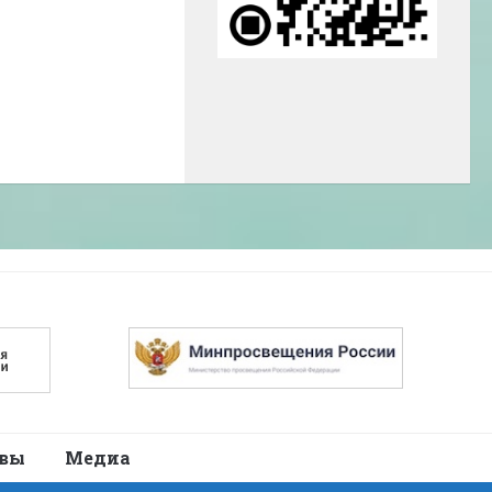
авы
Медиа