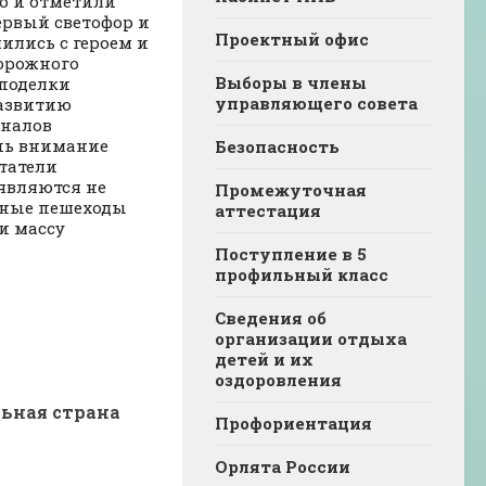
го и отметили
ервый светофор и
Проектный офис
ились с героем и
дорожного
Выборы в члены
 поделки
управляющего совета
развитию
гналов
ечь внимание
Безопасность
татели
являются не
Промежуточная
 юные пешеходы
аттестация
и массу
Поступление в 5
профильный класс
Сведения об
организации отдыха
детей и их
оздоровления
ьная страна
Профориентация
Орлята России