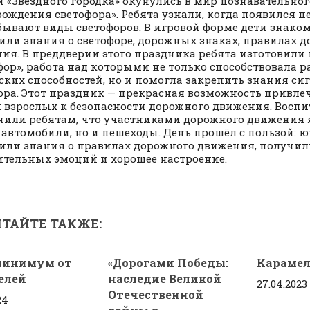
 «Звёздного городка» окунулись в мир познавательно
рождения светофора». Ребята узнали, когда появился п
бывают виды светофоров. В игровой форме дети знаком
или знания о светофоре, дорожных знаках, правилах 
ия. В преддверии этого праздника ребята изготовили
фор», работа над которыми не только способствовала 
ских способностей, но и помогла закрепить знания си
ора. Этот праздник — прекрасная возможность привл
и взрослых к безопасности дорожного движения. Воспи
или ребятам, что участниками дорожного движения 
 автомобили, но и пешеходы. День прошёл с пользой:
или знания о правилах дорожного движения, получил
тельных эмоций и хорошее настроение.
ТАЙТЕ ТАКЖЕ:
инимум от
«Дорогами Победы:
Карамел
елей
наследие Великой
27.04.2023
Отечественной
24