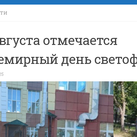
СТИ
августа отмечается
емирный день свето
25