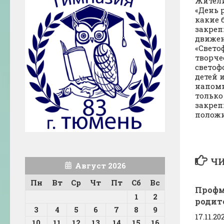
Жители
«День 
какие 
закреп
движен
«Свето
творче
светоф
детей 
напомн
только
закреп
положи
ЧИ
Август 2026
Пн
Вт
Ср
Чт
Пт
Сб
Вс
Профм
1
2
родит
3
4
5
6
7
8
9
17.11.20
10
11
12
13
14
15
16