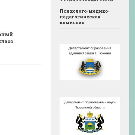
Психолого-медико-
педагогическая
комиссия
рный
класс