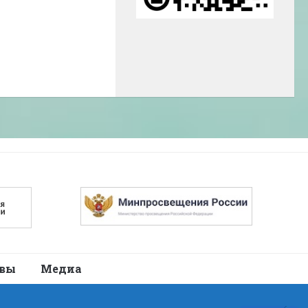
авы
Медиа