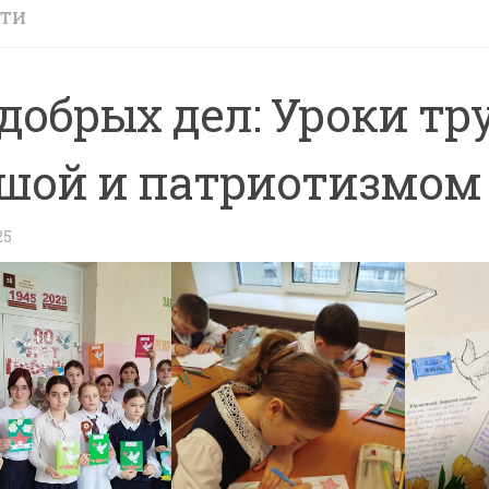
СТИ
 добрых дел: Уроки тр
шой и патриотизмом
25