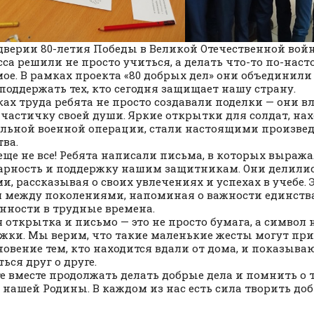
дверии 80-летия Победы в Великой Отечественной вой
сса решили не просто учиться, а делать что-то по-нас
ое. В рамках проекта «80 добрых дел» они объединили 
поддержать тех, кто сегодня защищает нашу страну.
ках труда ребята не просто создавали поделки — они 
 частичку своей души. Яркие открытки для солдат, на
льной военной операции, стали настоящими произве
тва.
 еще не все! Ребята написали письма, в которых выраж
арность и поддержку нашим защитникам. Они делили
и, рассказывая о своих увлечениях и успехах в учебе.
 между поколениями, напоминая о важности единств
нности в трудные времена.
 открытка и письмо — это не просто бумага, а символ
жки. Мы верим, что такие маленькие жесты могут при
новение тем, кто находится вдали от дома, и показыва
ься друг о друге.
е вместе продолжать делать добрые дела и помнить о те
 нашей Родины. В каждом из нас есть сила творить доб