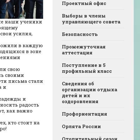
Проектный офис
Выборы в члены
не наши ученики
управляющего совета
тоящему
свои усилия,
Безопасность
вложили в каждую
Промежуточная
ходящихся в зоне
аттестация
дениями
Поступление в 5
али свою
профильный класс
сь своими
 Эти письма стали
Сведения об
а и
организации отдыха
детей и их
 надежды и
оздоровления
носить радость
ют, как важно
Профориентация
х, кто стоит на
Орлята России
ро!
Отопительный сезон