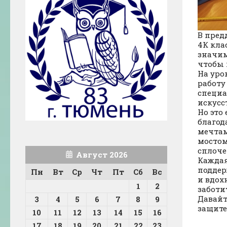
В пред
4К кла
значим
чтобы 
На уро
работу
специа
искусс
Но это
благод
мечтам
мостом
сплоче
Август 2026
Каждая
поддер
Пн
Вт
Ср
Чт
Пт
Сб
Вс
и вдох
1
2
заботит
Давайт
3
4
5
6
7
8
9
защите
10
11
12
13
14
15
16
17
18
19
20
21
22
23