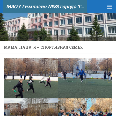
МАОУ Гимназия №83 города Тюмени
Skip to content
МАМА, ПАПА, Я — СПОРТИВНАЯ СЕМЬЯ