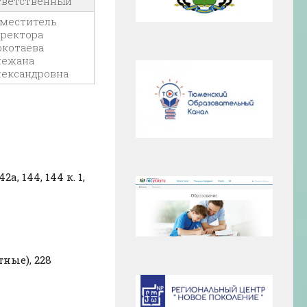
тветственный
аместитель
ректора
окотаева
нежана
лександровна
2а, 144, 144 к. 1,
тные), 228