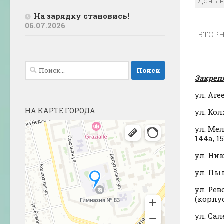
День 
На зарядку становись!
06.07.2026
ВТОРН
Найти:
Закреп
ул. Аге
НА КАРТЕ ГОРОДА
ул. Кол
ул. Мель
144а, 15
ул. Нико
ул. Пыш
ул. Рев
(корпуса
ул. Сал