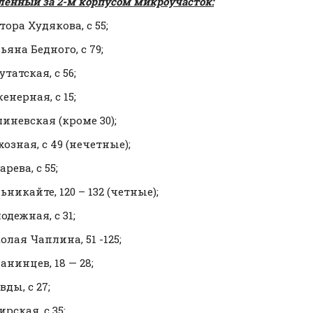
ленный за 2-м корпусом микроучасток:
тора Худякова, с 55;
ьяна Бедного, с 79;
утатская, с 56;
енерная, с 15;
шиневская (кроме 30);
хозная, с 49 (нечетные);
арева, с 55;
ьникайте, 120 – 132 (четные);
одежная, с 31;
олая Чаплина, 51 -125;
анинцев, 18 — 28;
вды, с 27;
ирская, с 35;