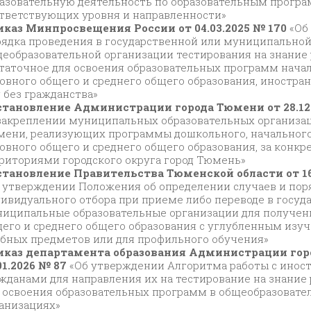
азовательную деятельность по образовательным прогр
тветствующих уровня и направленности»
каз Минпросвещения России от 04.03.2025 № 170
«Об
ядка проведения в государственной или муниципально
еобразовательной организации тестирования на знание 
таточное для освоения образовательных программ начал
овного общего и среднего общего образования, иностра
 без гражданства»
тановление Администрации города Тюмени от 28.12.
закреплении муниципальных образовательных организац
ени, реализующих программы дошкольного, начального
овного общего и среднего общего образования, за конк
риториями городского округа город Тюмень»
тановление Правительства Тюменской области от 16.
 утверждении Положения об определении случаев и пор
ивидуального отбора при приеме либо переводе в госуд
иципальные образовательные организации для получен
его и среднего общего образования с углубленным изу
бных предметов или для профильного обучения»
иказ департамента образования Администрации гор
01.2026 № 87
«Об утверждении Алгоритма работы с ино
жданами для направления их на тестирование на знание 
 освоения образовательных программ в общеобразовате
анизациях»