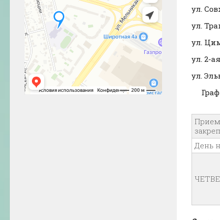
ул. Сов
ул. Тра
ул. Цим
ул. 2-а
ул. Эл
Граф
Прием 
закре
День 
ЧЕТВЕ