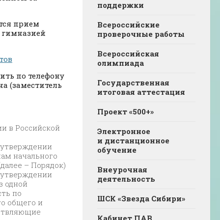
поддержки
ется прием
Всероссийские
а гимназией
проверочные работы
Всероссийская
тов
олимпиада
ить по телефону
Государственная
вна (заместитель
итоговая аттестация
Проект «500+»
ии в Российской
Электронное
и дистанционное
 утверждении
обучение
мам начального
(далее – Порядок)
Внеурочная
 утверждении
деятельность
з одной
ть по
ШСК «Звезда Сибири»
о общего и
ествляющие
Кабинет ПАВ