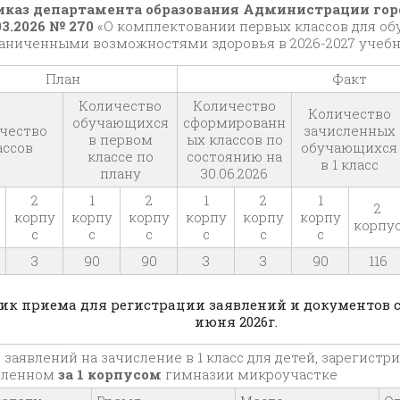
иказ департамента образования Администрации гор
03.2026 № 270
«О комплектовании первых классов для о
аниченными возможностями здоровья в 2026-2027 учебн
План
Факт
Количество
Количество
Количество
обучающихся
сформированн
чество
зачисленных
в первом
ых классов по
ассов
обучающихся
классе по
состоянию на
в 1 класс
плану
30.06.2026
2
1
2
1
2
1
2
корпу
корпу
корпу
корпу
корпу
корпу
корпу
с
с
с
с
с
с
3
90
90
3
3
90
116
ик приема для регистрации заявлений и документов с 
июня 2026г.
заявлений на зачисление в 1 класс для детей, зарегистр
пленном
за 1 корпусом
гимназии микроучастке