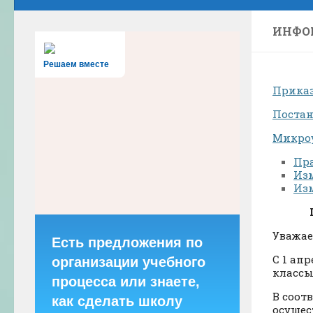
ИНФО
Решаем вместе
Приказ
Постан
Микроу
Пр
Изм
Изм
Уважае
Есть предложения по
С 1 ап
организации учебного
классы
процесса или знаете,
В соот
как сделать школу
осущес