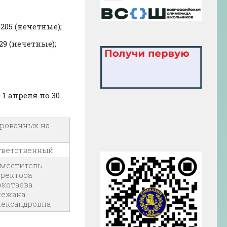
— 205 (нечетные);
— 29 (нечетные);
1 апреля по 30
ированных на
тветственный
аместитель
ректора
окотаева
нежана
лександровна