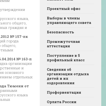
аммам
Проектный офис
 утверждении
й
Выборы в члены
русского языка,
управляющего совета
ьного общего,
нных граждан и
Безопасность
2012 № 157-пк
ий города
Промежуточная
 общего,
аттестация
ретными
Поступление в 5
04.2014 № 163-п
профильный класс
ядка организации
арственные и
Сведения об
ия основного
организации отдыха
чением отдельных
детей и их
оздоровления
ода Тюмени от
странными
Профориентация
русского языка
льных
Орлята России