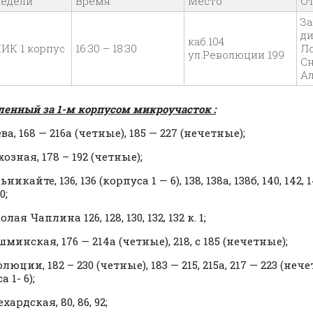
недели
Время
Место
О
З
ди
каб.104
ИК 1 корпус
16:30 – 18:30
Л
ул.Революции 199
С
А
ленный за 1-м корпусом микроучасток :
ева, 168 — 216а (четные), 185 — 227 (нечетные);
хозная, 178 – 192 (четные);
никайте, 136, 136 (корпуса 1 — 6), 138, 138а, 138б, 140, 142, 14
0;
лая Чаплина 126, 128, 130, 132, 132 к. 1;
минская, 176 — 214а (четные), 218, с 185 (нечетные);
олюции, 182 – 230 (четные), 183 — 215, 215а, 217 — 223 (нече
 1- 6);
ехардская, 80, 86, 92;