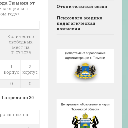
ода Тюмени от
Отопительный сезон
бучающихся с
ом году»
Психолого-медико-
педагогическая
комиссия
Количество
свободных
мест на
01.07.2026
1
2
с
корпус
корпус
0
0
1 апреля по 30
ированных на