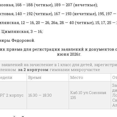
хозная, 168 – 188 (четные), 189 — 207 (нечетные);
ктовая, 140 – 192 (четные), 167 — 193 (нечетные), 195, 197 
лянская, 12 — 16, 20 — 26, 26а, 28 — 40 (четные), 15, 17, 25 
я Цимлянская, 3 — 16;
ьвиры Федоровой.
ик приема для регистрации заявлений и документов с 
июня 2026г.
заявлений на зачисление в 1 класс для детей, зарегистр
пленном
за
2 корпусом
гимназии микроучастке
недели
Время
Место
О
З
ди
Каб.10 ул.Союзная
РГ 2 корпус
16.30 — 18.30
Л
135
С
А