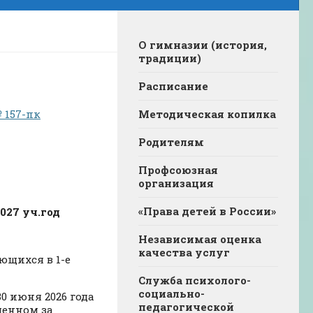
О гимназии (история,
традиции)
Расписание
 157-пк
Методическая копилка
Родителям
Профсоюзная
организация
«Права детей в России»
027 уч.год
Независимая оценка
качества услуг
ющихся в 1-е
Служба психолого-
социально-
0 июня 2026 года
педагогической
ленном за