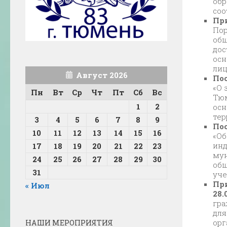
обр
соо
При
Пор
общ
дос
осн
лиц
Август 2026
Пос
«О 
Пн
Вт
Ср
Чт
Пт
Сб
Вс
Тюм
1
2
осн
тер
3
4
5
6
7
8
9
Пос
10
11
12
13
14
15
16
«Об
инд
17
18
19
20
21
22
23
мун
24
25
26
27
28
29
30
общ
31
уче
Пр
« Июл
28.
гра
для
орг
НАШИ МЕРОПРИЯТИЯ