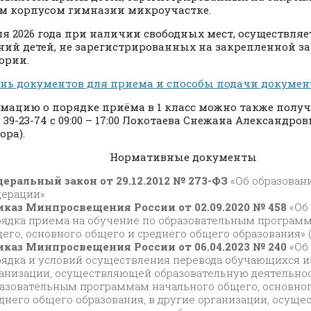
 корпусом гимназии микроучастке.
ля 2026 года при наличии свободных мест, осуществля
ний детей, не зарегистрированных на закрепленной з
ории.
нь документов для приема и способы подачи докумен
ацию о порядке приёма в 1 класс можно также получ
) 39-23-74 с 09:00 – 17:00 Локотаева Снежана Александро
ора).
Нормативные документы
еральный закон от 29.12.2012 № 273-ФЗ
«Об образован
ерации»
каз Минпросвещения России от 02.09.2020 № 458
«Об
ядка приема на обучение по образовательным програм
его, основного общего и среднего общего образования» 
каз Минпросвещения России от 06.04.2023 № 240
«Об
ядка и условий осуществления перевода обучающихся и
анизации, осуществляющей образовательную деятельнос
азовательным программам начального общего, основног
днего общего образования, в другие организации, осущ