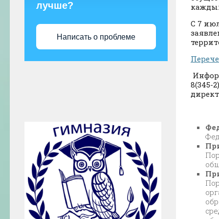
лучше?
каждым
С 7 ию
заявле
Написать о проблеме
террит
Перече
Информ
8(345-2
директ
Фед
Фед
При
Пор
общ
При
Пор
орг
обр
сре