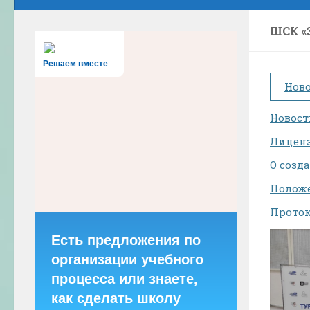
ШСК «
Решаем вместе
Ново
Новост
Лиценз
О созд
Положе
Проток
Есть предложения по
организации учебного
процесса или знаете,
как сделать школу