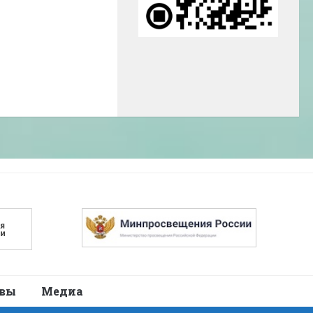
авы
Медиа