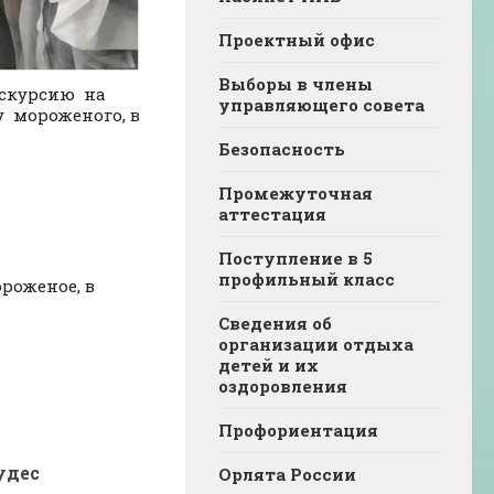
Проектный офис
Выборы в члены
экскурсию на
управляющего совета
у мороженого, в
Безопасность
Промежуточная
аттестация
Поступление в 5
профильный класс
роженое, в
Сведения об
организации отдыха
детей и их
оздоровления
Профориентация
удес
Орлята России