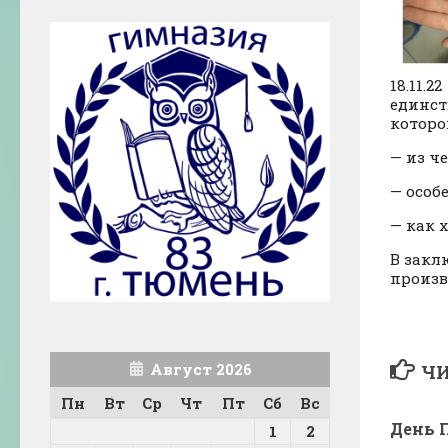
18.11.
единст
которо
— из ч
— особ
— как 
В закл
произв
Август 2026
ЧИ
Пн
Вт
Ср
Чт
Пт
Сб
Вс
День 
1
2