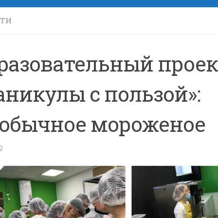
СТИ
разовательный проек
аникулы с пользой»:
обычное мороженое
2