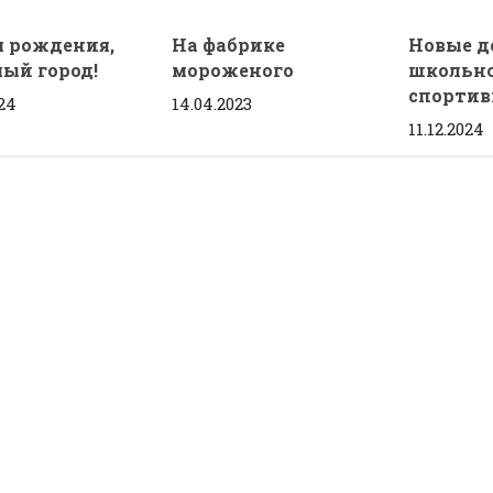
м рождения,
На фабрике
Новые д
ый город!
мороженого
школьн
спортив
024
14.04.2023
11.12.2024