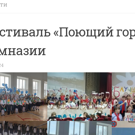
СТИ
стиваль «Поющий гор
мназии
24