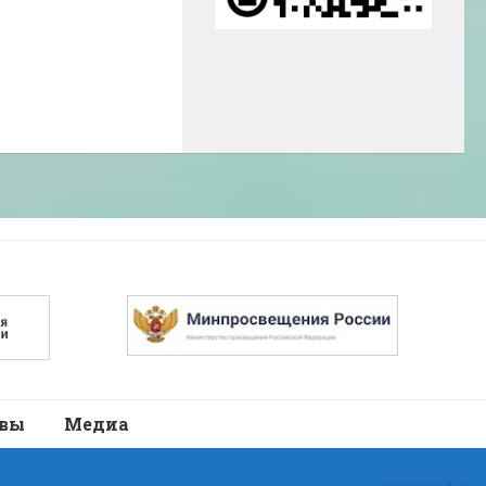
авы
Медиа