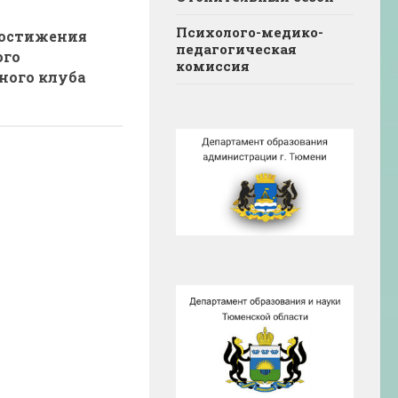
Психолого-медико-
остижения
педагогическая
ого
комиссия
ного клуба