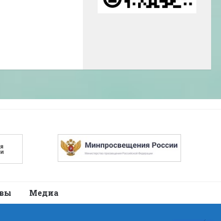
авы
Медиа